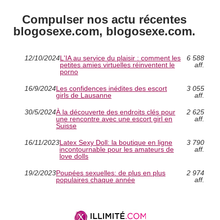
Compulser nos actu récentes
blogosexe.com, blogosexe.com.
12/10/2024
L'IA au service du plaisir : comment les
6 588
petites amies virtuelles réinventent le
aff.
porno
16/9/2024
Les confidences inédites des escort
3 055
girls de Lausanne
aff.
30/5/2024
À la découverte des endroits clés pour
2 625
une rencontre avec une escort girl en
aff.
Suisse
16/11/2023
Latex Sexy Doll: la boutique en ligne
3 790
incontournable pour les amateurs de
aff.
love dolls
19/2/2023
Poupées sexuelles: de plus en plus
2 974
populaires chaque année
aff.