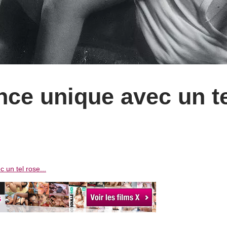
nce unique avec un t
 un tel rose...