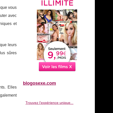
e que vous
uter avec
niques et
que leurs
lus sûres
blogosexe.com
ts. Elles
également
Trouvez l'expérience unique...